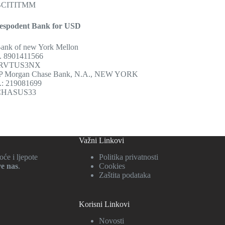
 BCITITMM
espodent Bank for USD
ank of new York Mellon
. 8901411566
 IRVTUS3NX
JP Morgan Chase Bank, N.A., NEW YORK
.: 219081699
 CHASUS33
Važni Linkovi
će i ljepote
Politika privatnosti
ve nas
.
Cookies
Zaštita podataka
Korisni Linkovi
Novosti