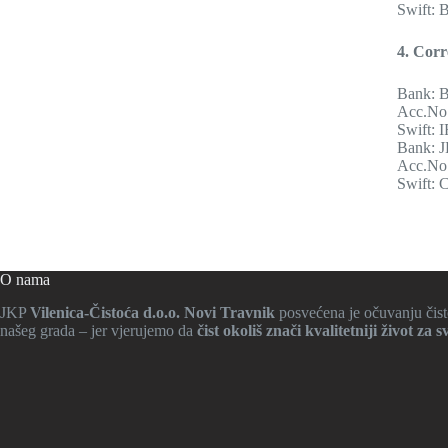
Swift:
4.
Corr
Bank: B
Acc.No
Swift:
Bank: 
Acc.No
Swift:
O nama
JKP
Vilenica-Čistoća d.o.o. Novi Travnik
posvećena je očuvanju čisto
našeg grada – jer vjerujemo da
čist okoliš znači kvalitetniji život za s