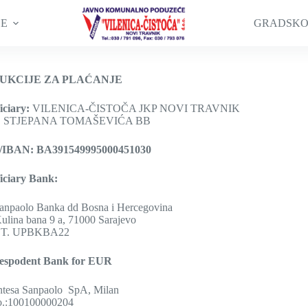
GE
GRADSKO
UKCIJE ZA PLAĆANJE
iciary:
VILENICA-ČISTOČA JKP NOVI TRAVNIK
:
STJEPANA TOMAŠEVIĆA BB
/IBAN: BA391549995000451030
iciary Bank:
Sanpaolo Banka dd Bosna i Hercegovina
ulina bana 9 a, 71000 Sarajevo
F.T. UPBKBA22
respodent Bank for EUR
ntesa Sanpaolo SpA, Milan
o.:100100000204