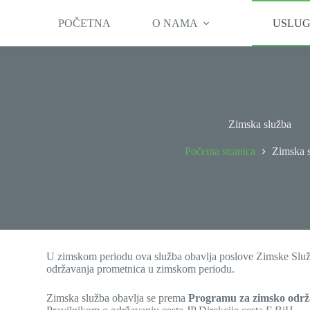
POČETNA
O NAMA
USLU
Zimska služba
Početna stranica
Zimska 
U zimskom periodu ova služba obavlja poslove Zimske Služb
održavanja prometnica u zimskom periodu.
Zimska služba obavlja se prema
Programu za zimsko održa