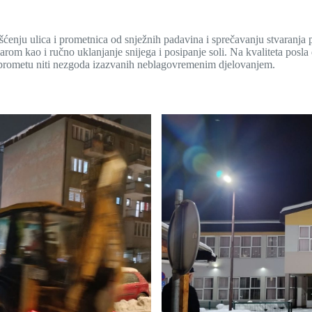
ćenju ulica i prometnica od snježnih padavina i sprečavanju stvaranja
om kao i ručno uklanjanje snijega i posipanje soli. Na kvaliteta posla d
ja u prometu niti nezgoda izazvanih neblagovremenim djelovanjem.