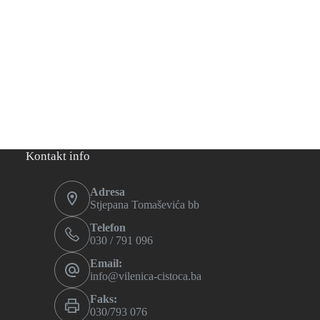
Kontakt info
Adresa
Stjepana Tomaševića bb
Telefon
030 / 791 096
Email:
info@vilenica-cistoca.ba
Faks:
030/793 076