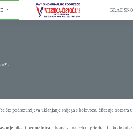
GE
GRADSKO
služba
e što podrazumijeva uklanjanje snijega s kolovoza, čišćenja trotoara 
vanje ulica i prometnica
u kome su navedeni prioriteti i u kojim ulica