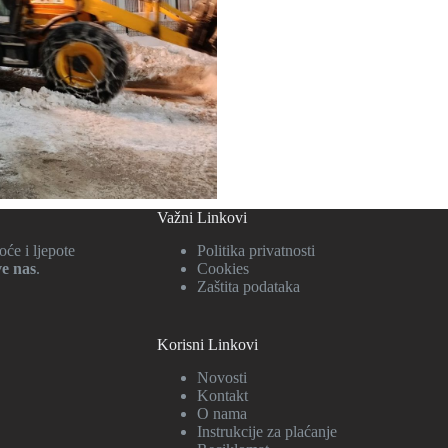
Važni Linkovi
će i ljepote
Politika privatnosti
ve nas
.
Cookies
Zaštita podataka
Korisni Linkovi
Novosti
Kontakt
O nama
Instrukcije za plaćanje