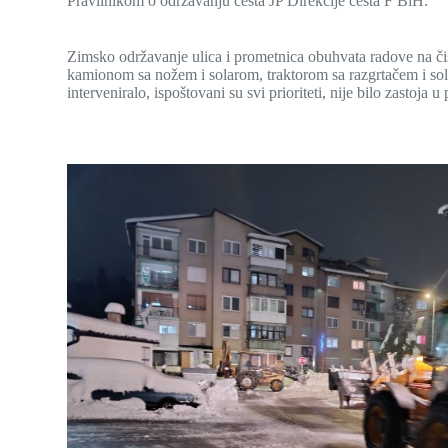
Pravilnikom o održavanju cesta JP Direkcije cesta F BiH.
Zimsko održavanje ulica i prometnica obuhvata radove na čiš
kamionom sa nožem i solarom, traktorom sa razgrtačem i solar
interveniralo, ispoštovani su svi prioriteti, nije bilo zasto