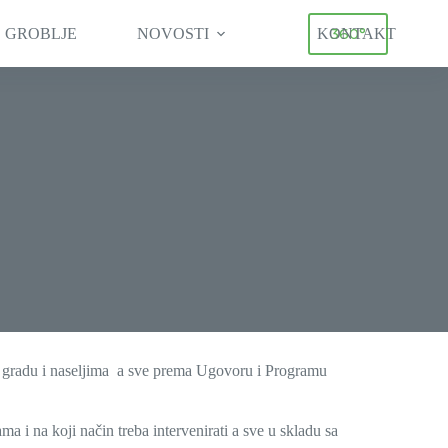
360°
 GROBLJE
NOVOSTI
KONTAKT
u gradu i naseljima a sve prema Ugovoru i Programu
ma i na koji način treba intervenirati a sve u skladu sa