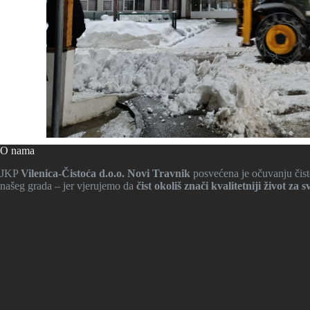
O nama
JKP
Vilenica-Čistoća d.o.o. Novi Travnik
posvećena je očuvanju čisto
našeg grada – jer vjerujemo da
čist okoliš znači kvalitetniji život za s