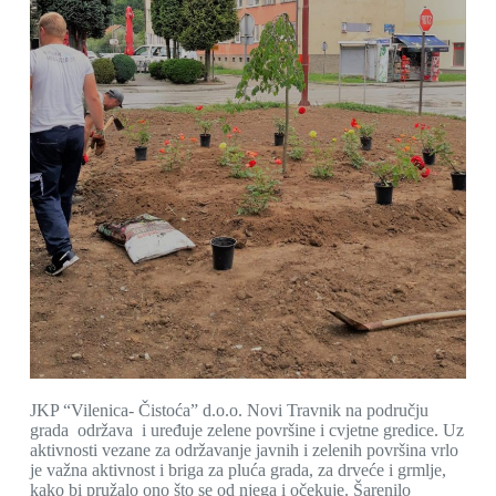
JKP “Vilenica- Čistoća” d.o.o. Novi Travnik na području
grada održava i uređuje zelene površine i cvjetne gredice. Uz
aktivnosti vezane za održavanje javnih i zelenih površina vrlo
je važna aktivnost i briga za pluća grada, za drveće i grmlje,
kako bi pružalo ono što se od njega i očekuje. Šarenilo