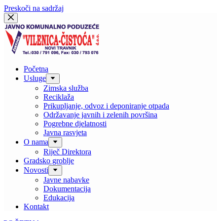
Preskoči na sadržaj
Početna
Usluge
Zimska služba
Reciklaža
Prikupljanje, odvoz i deponiranje otpada
Održavanje javnih i zelenih površina
Pogrebne djelatnosti
Javna rasvjeta
O nama
Riječ Direktora
Gradsko groblje
Novosti
Javne nabavke
Dokumentacija
Edukacija
Kontakt