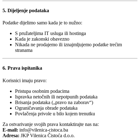
5. Dijeljenje podataka
Podatke dijelimo samo kada je to nužno:
S pružateljima IT usluga ili hostinga
Kada je zakonski obavezno
Nikada ne prodajemo ili iznajmljujemo podatke trećim
stranama
6. Prava ispitanika
Korisnici imaju pravo:
Pristupa osobnim podacima
Ispravka netočnih ili nepotpunih podataka
Brisanja podataka („pravo na zaborav“)
Ograničavanja obrade podataka
Povlačenja privole u bilo kojem trenutku
Za ostvarivanje svojih prava kontaktirajte nas na:
E-mail:
info@vilenica-cistoca.ba
Adresa:
JKP Vilenica Čistoća d.o.o.