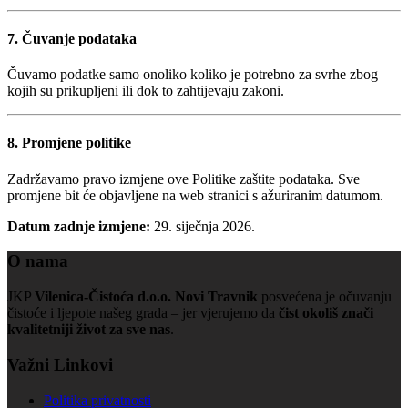
7. Čuvanje podataka
Čuvamo podatke samo onoliko koliko je potrebno za svrhe zbog
kojih su prikupljeni ili dok to zahtijevaju zakoni.
8. Promjene politike
Zadržavamo pravo izmjene ove Politike zaštite podataka. Sve
promjene bit će objavljene na web stranici s ažuriranim datumom.
Datum zadnje izmjene:
29. siječnja 2026.
O nama
JKP
Vilenica-Čistoća d.o.o. Novi Travnik
posvećena je očuvanju
čistoće i ljepote našeg grada – jer vjerujemo da
čist okoliš znači
kvalitetniji život za sve nas
.
Važni Linkovi
Politika privatnosti