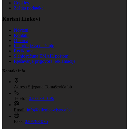
Cookies
Zaštita podataka
Korisni Linkovi
Novosti
Kontakt
O nama
Instrukcije za plaćanje
Reciklomat
Slanje računa EMAIL poštom
Rješavanje prigovora, reklamacije
Kontakt info
Adresa
Stjepana Tomaševića bb
Telefon
030 / 791 096
Email:
info@vilenica-cistoca.ba
Faks:
030/793 076