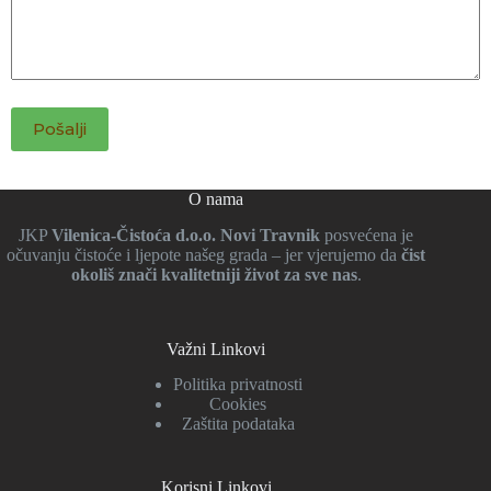
O nama
JKP
Vilenica-Čistoća d.o.o. Novi Travnik
posvećena je
očuvanju čistoće i ljepote našeg grada – jer vjerujemo da
čist
okoliš znači kvalitetniji život za sve nas
.
Važni Linkovi
Politika privatnosti
Cookies
Zaštita podataka
Korisni Linkovi