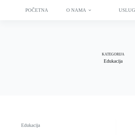
Preskoči
na
POČETNA
O NAMA
USLU
sadržaj
KATEGORIJA
Edukacija
Edukacija