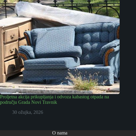
Proljetna akcija prikupljanja i odvoza kabastog otpada na
području Grada Novi Travnik
30 ožujka, 2026
O nama