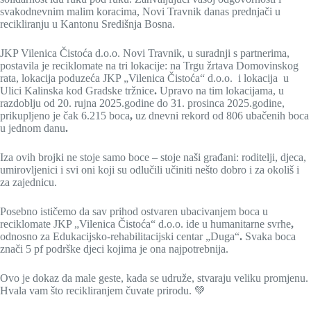
svakodnevnim malim koracima, Novi Travnik danas prednjači u
recikliranju u Kantonu Središnja Bosna.
JKP Vilenica Čistoća d.o.o. Novi Travnik, u suradnji s partnerima,
postavila je reciklomate na tri lokacije: na Trgu žrtava Domovinskog
rata, lokacija poduzeća JKP „Vilenica Čistoća“ d.o.o. i lokacija u
Ulici Kalinska kod Gradske tržnice
.
Upravo na tim lokacijama, u
razdoblju od 20. rujna 2025.godine do 31. prosinca 2025.godine,
prikupljeno je čak 6.215 boca
,
uz dnevni rekord od 806 ubačenih boca
u jednom danu
.
Iza ovih brojki ne stoje samo boce – stoje naši građani: roditelji, djeca,
umirovljenici i svi oni koji su odlučili učiniti nešto dobro i za okoliš i
za zajednicu.
Posebno ističemo da sav prihod ostvaren ubacivanjem boca u
reciklomate JKP „Vilenica Čistoća“ d.o.o. ide u humanitarne svrhe
,
odnosno za Edukacijsko-rehabilitacijski centar „Duga“
.
Svaka boca
znači 5 pf podrške djeci kojima je ona najpotrebnija.
Ovo je dokaz da male geste, kada se udruže, stvaraju veliku promjenu.
Hvala vam što recikliranjem čuvate prirodu. 💚