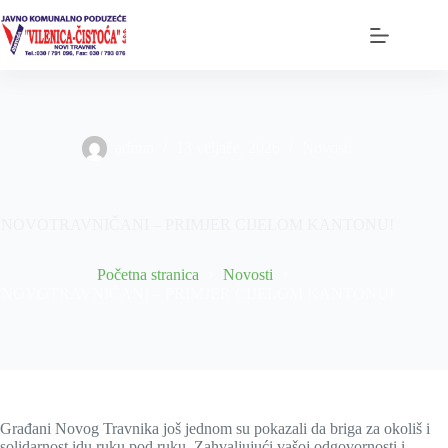
Preskoči
na
sadržaj
admin
13 veljače, 2026
Novosti
NOVOTRAVNIČANI – PRIMJER CIJELOM KANTONU!
Početna stranica
Novosti
NOVOTRAVNIČANI – PRIMJER CIJELOM KANTONU!
Građani Novog Travnika još jednom su pokazali da briga za okoliš i
solidarnost idu ruku pod ruku. Zahvaljujući vašoj odgovornosti i