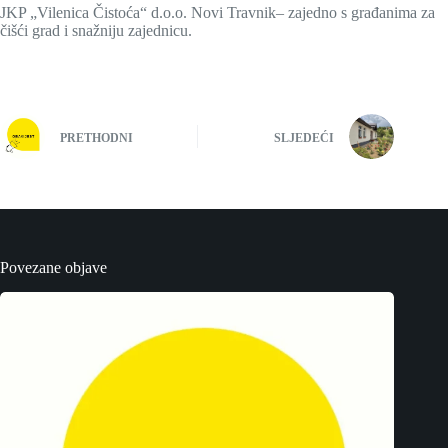
JKP „Vilenica Čistoća“ d.o.o. Novi Travnik– zajedno s građanima za
čišći grad i snažniju zajednicu.
PRETHODNI
SLJEDEĆI
Povezane objave