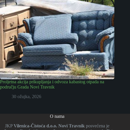
Proljetna akcija prikupljanja i odvoza kabastog otpada na
području Grada Novi Travnik
30 ožujka, 2026
O nama
JKP
Vilenica-Čistoća d.o.o. Novi Travnik
posvećena je