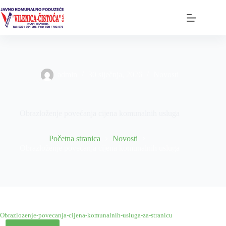
Preskoči
na
sadržaj
admin
30 siječnja, 2026
Novosti
Obrazloženje povećanja cijena komunalnih usluga
Početna stranica
Novosti
Obrazloženje povećanja cijena komunalnih usluga
Obrazlozenje-povecanja-cijena-komunalnih-usluga-za-stranicu