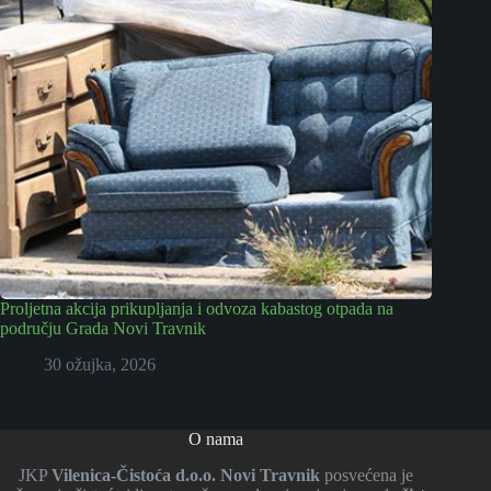
Proljetna akcija prikupljanja i odvoza kabastog otpada na
području Grada Novi Travnik
30 ožujka, 2026
O nama
JKP
Vilenica-Čistoća d.o.o. Novi Travnik
posvećena je