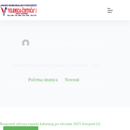
Preskoči
na
sadržaj
admin
21 listopada, 2025
Novosti
Plan odvoza kabastog otpada ( jesenjski) – ulice
Početna stranica
Novosti
Plan odvoza kabastog otpada ( jesenjski) – ulice
Raspored odvoza otpada kabastog po ulicama 2025 listopad (3)