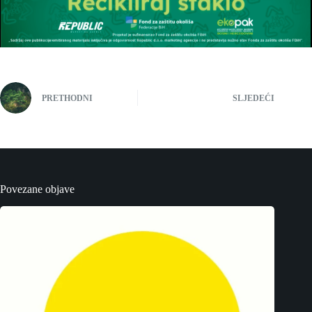
PRETHODNI
SLJEDEĆI
Povezane objave