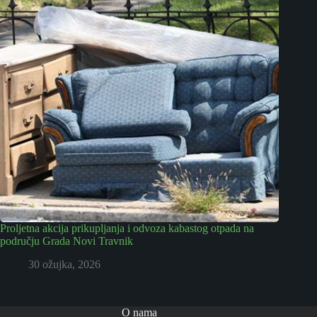
Proljetna akcija prikupljanja i odvoza kabastog otpada na
području Grada Novi Travnik
30 ožujka, 2026
O nama