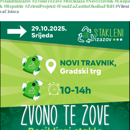
#StakleniIzazov
#ZvonoTeZove
#Reciklaža
#NoviTravnik
#Ekopa
k
#Republic
#ZeleniProjekti
#FondZaZastituOkolisaFBiH
#Vileni
caCistoca