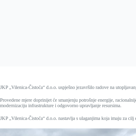
JKP „Vilenica-Čistoća“ d.o.o. uspješno jezavršilo radove na utopljavan
Provedene mjere doprinijet će smanjenju potrošnje energije, racionalni
modernizaciju infrastrukture i odgovorno upravljanje resursima.
JKP „Vilenica-Čistoća“ d.o.o. nastavlja s ulaganjima koja imaju za cilj