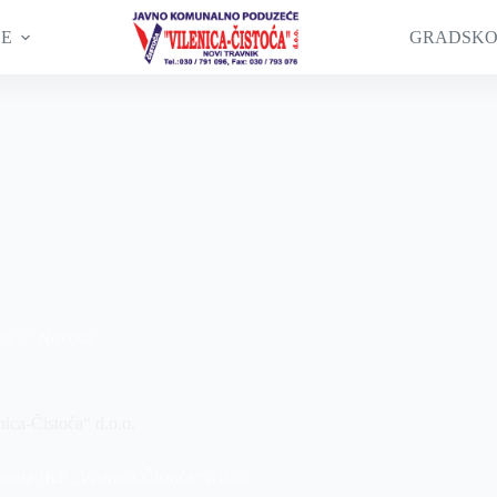
GE
GRADSKO
26
Novosti
ica-Čistoća“ d.o.o.
ekata JKP „Vilenica-Čistoća“ d.o.o.