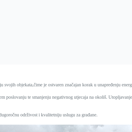
ju svojih objekata,čime je ostvaren značajan korak u unapređenju energe
jem poslovanju te smanjenju negativnog utjecaja na okoliš. Utopljavanj
 dugoročnu održivost i kvalitetniju uslugu za građane.